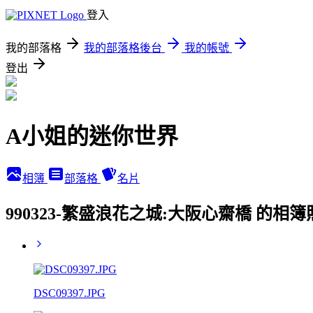
登入
我的部落格
我的部落格後台
我的帳號
登出
A小姐的迷你世界
相簿
部落格
名片
990323-繁盛浪花之城:大阪心齋橋 的相簿
DSC09397.JPG