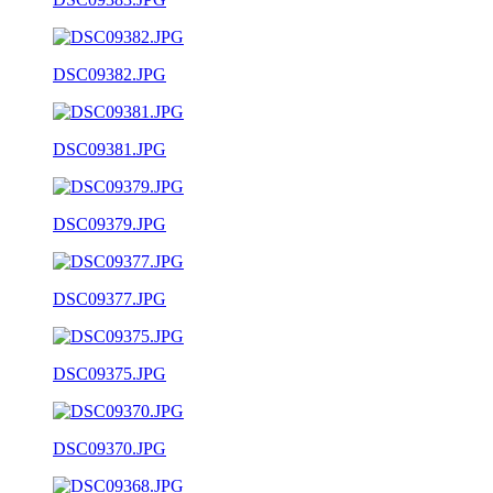
DSC09382.JPG
DSC09381.JPG
DSC09379.JPG
DSC09377.JPG
DSC09375.JPG
DSC09370.JPG