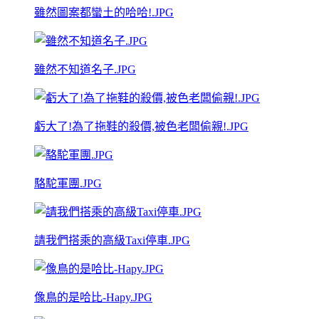
雖然圖案都蠻土的哈哈!.JPG
雖然不知道名子.JPG
虧大了!為了拖鞋的殺價,被色老闆偷親!.JPG
駱駝軍團.JPG
請我們搭乘的高級Taxi停車.JPG
像鳥的是哈比-Hapy.JPG