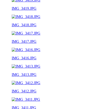
IMG_3419.JPG
IMG_3418.JPG
IMG_3417.JPG
IMG_3416.JPG
IMG_3413.JPG
IMG_3412.JPG
IMG_3411.JPG