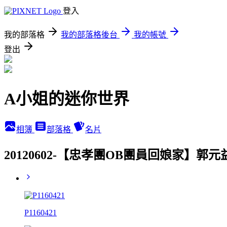
登入
我的部落格
我的部落格後台
我的帳號
登出
A小姐的迷你世界
相簿
部落格
名片
20120602-【忠孝團OB團員回娘家】郭
P1160421