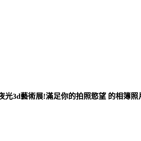
ART 夜光3d藝術展!滿足你的拍照慾望 的相簿照