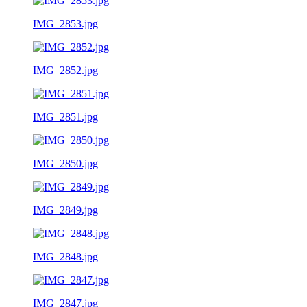
IMG_2853.jpg
IMG_2852.jpg
IMG_2851.jpg
IMG_2850.jpg
IMG_2849.jpg
IMG_2848.jpg
IMG_2847.jpg