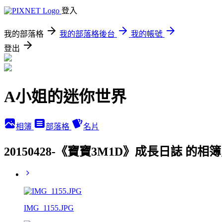
登入
我的部落格
我的部落格後台
我的帳號
登出
A小姐的迷你世界
相簿
部落格
名片
20150428-《寶寶3M1D》成長日誌 的相
IMG_1155.JPG