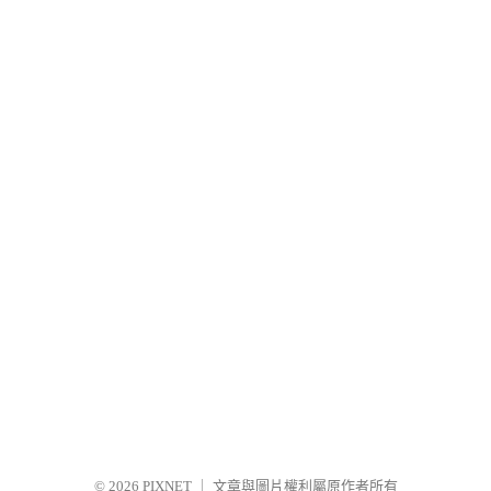
© 2026
PIXNET
｜
文章與圖片權利屬原作者所有