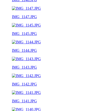
IMG_1147.JPG
IMG_1145.JPG
IMG_1144.JPG
IMG_1143.JPG
IMG_1142.JPG
IMG_1141.JPG