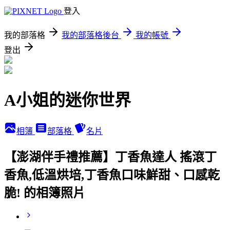
登入
我的部落格
我的部落格後台
我的帳號
登出
A小姐的迷你世界
相簿
部落格
名片
【澎湖伴手禮推薦】丁香魚達人 搖滾丁
香魚,低溫烘培,丁香魚口味鮮甜、口感乾
脆! 的相簿照片