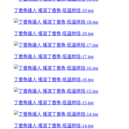
丁香魚達人 搖滾丁香魚,低溫烘培-19.jpg
丁香魚達人 搖滾丁香魚,低溫烘培-18.jpg
丁香魚達人 搖滾丁香魚,低溫烘培-17.jpg
丁香魚達人 搖滾丁香魚,低溫烘培-16.jpg
丁香魚達人 搖滾丁香魚,低溫烘培-15.jpg
丁香魚達人 搖滾丁香魚,低溫烘培-14.jpg