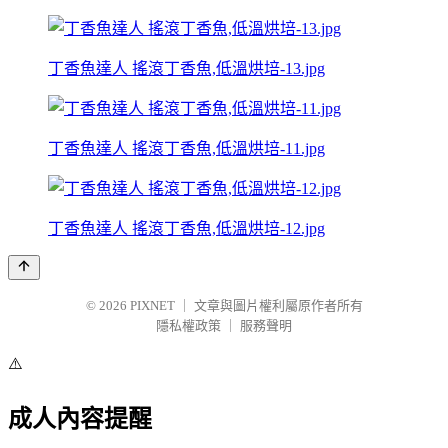
丁香魚達人 搖滾丁香魚,低溫烘培-13.jpg
丁香魚達人 搖滾丁香魚,低溫烘培-11.jpg
丁香魚達人 搖滾丁香魚,低溫烘培-12.jpg
© 2026
PIXNET
｜
文章與圖片權利屬原作者所有
隱私權政策
｜
服務聲明
⚠️
成人內容提醒