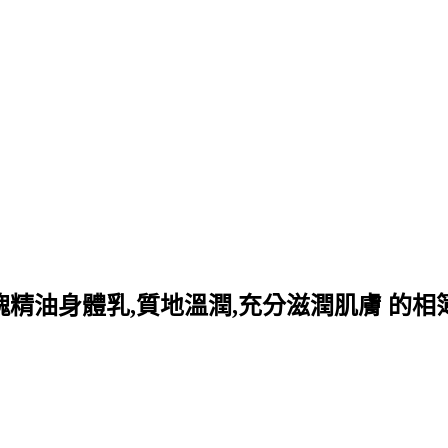
玫瑰精油身體乳,質地溫潤,充分滋潤肌膚 的相