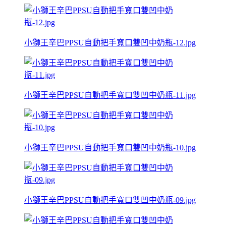
小獅王辛巴PPSU自動把手寬口雙凹中奶瓶-12.jpg
小獅王辛巴PPSU自動把手寬口雙凹中奶瓶-11.jpg
小獅王辛巴PPSU自動把手寬口雙凹中奶瓶-10.jpg
小獅王辛巴PPSU自動把手寬口雙凹中奶瓶-09.jpg