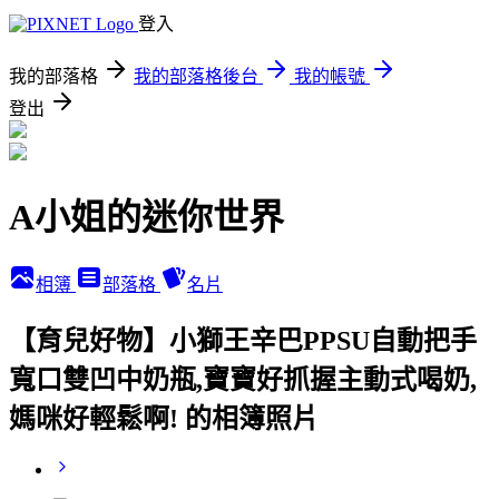
登入
我的部落格
我的部落格後台
我的帳號
登出
A小姐的迷你世界
相簿
部落格
名片
【育兒好物】小獅王辛巴PPSU自動把手
寬口雙凹中奶瓶,寶寶好抓握主動式喝奶,
媽咪好輕鬆啊! 的相簿照片