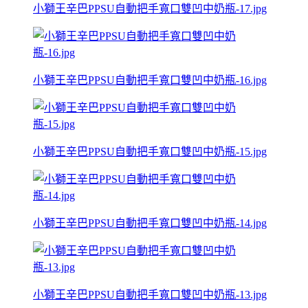
小獅王辛巴PPSU自動把手寬口雙凹中奶瓶-17.jpg
小獅王辛巴PPSU自動把手寬口雙凹中奶瓶-16.jpg
小獅王辛巴PPSU自動把手寬口雙凹中奶瓶-15.jpg
小獅王辛巴PPSU自動把手寬口雙凹中奶瓶-14.jpg
小獅王辛巴PPSU自動把手寬口雙凹中奶瓶-13.jpg