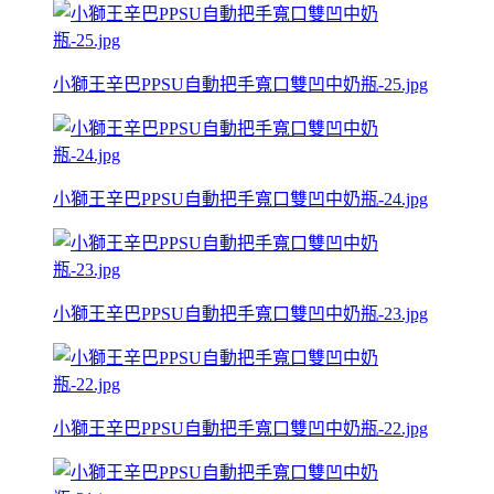
小獅王辛巴PPSU自動把手寬口雙凹中奶瓶-25.jpg
小獅王辛巴PPSU自動把手寬口雙凹中奶瓶-24.jpg
小獅王辛巴PPSU自動把手寬口雙凹中奶瓶-23.jpg
小獅王辛巴PPSU自動把手寬口雙凹中奶瓶-22.jpg