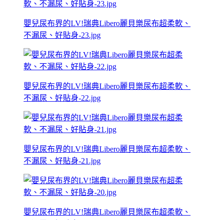
嬰兒尿布界的LV!瑞典Libero麗貝樂尿布超柔軟、
不漏尿、好貼身-23.jpg
嬰兒尿布界的LV!瑞典Libero麗貝樂尿布超柔軟、
不漏尿、好貼身-22.jpg
嬰兒尿布界的LV!瑞典Libero麗貝樂尿布超柔軟、
不漏尿、好貼身-21.jpg
嬰兒尿布界的LV!瑞典Libero麗貝樂尿布超柔軟、