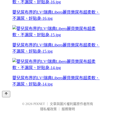
嬰兒尿布界的LV!瑞典Libero麗貝樂尿布超柔軟、
不漏尿、好貼身-16.jpg
嬰兒尿布界的LV!瑞典Libero麗貝樂尿布超柔軟、
不漏尿、好貼身-15.jpg
嬰兒尿布界的LV!瑞典Libero麗貝樂尿布超柔軟、
不漏尿、好貼身-14.jpg
© 2026
PIXNET
｜
文章與圖片權利屬原作者所有
隱私權政策
｜
服務聲明