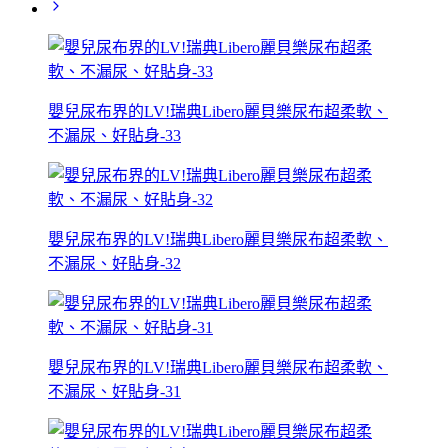
嬰兒尿布界的LV!瑞典Libero麗貝樂尿布超柔軟、
不漏尿、好貼身-33
嬰兒尿布界的LV!瑞典Libero麗貝樂尿布超柔軟、
不漏尿、好貼身-32
嬰兒尿布界的LV!瑞典Libero麗貝樂尿布超柔軟、
不漏尿、好貼身-31