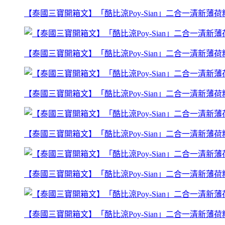
【泰國三寶開箱文】「酷比涼Poy-Sian」二合一清新薄荷精油
【泰國三寶開箱文】「酷比涼Poy-Sian」二合一清新薄荷精油
【泰國三寶開箱文】「酷比涼Poy-Sian」二合一清新薄荷精油
【泰國三寶開箱文】「酷比涼Poy-Sian」二合一清新薄荷精油
【泰國三寶開箱文】「酷比涼Poy-Sian」二合一清新薄荷精油
【泰國三寶開箱文】「酷比涼Poy-Sian」二合一清新薄荷精油