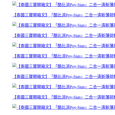
【泰國三寶開箱文】「酷比涼Poy-Sian」二合一清新薄荷精油
【泰國三寶開箱文】「酷比涼Poy-Sian」二合一清新薄荷精油
【泰國三寶開箱文】「酷比涼Poy-Sian」二合一清新薄荷精油
【泰國三寶開箱文】「酷比涼Poy-Sian」二合一清新薄荷精油
【泰國三寶開箱文】「酷比涼Poy-Sian」二合一清新薄荷精油