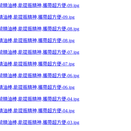
棒,能提振精神,攜帶超方便-09.jpg
棒,能提振精神,攜帶超方便-08.jpg
棒,能提振精神,攜帶超方便-07.jpg
棒,能提振精神,攜帶超方便-06.jpg
棒,能提振精神,攜帶超方便-04.jpg