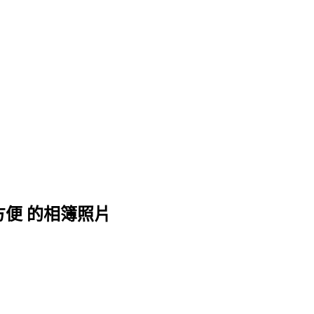
方便 的相簿照片