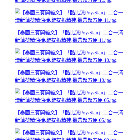
新薄荷精油棒,能提振精神,攜帶超方便-12.jpg
【泰國三寶開箱文】「酷比涼Poy-Sian」二合一清
新薄荷精油棒,能提振精神,攜帶超方便-11.jpg
【泰國三寶開箱文】「酷比涼Poy-Sian」二合一清
新薄荷精油棒,能提振精神,攜帶超方便-10.jpg
【泰國三寶開箱文】「酷比涼Poy-Sian」二合一清
新薄荷精油棒,能提振精神,攜帶超方便-05.jpg