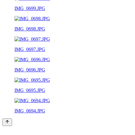
IMG_0699.JPG
IMG_0698.JPG
IMG_0697.JPG
IMG_0696.JPG
IMG_0695.JPG
IMG_0694.JPG