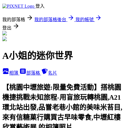
登入
我的部落格
我的部落格後台
我的帳號
登出
A小姐的迷你世界
相簿
部落格
名片
【桃園中壢旅遊:限量免費活動】搭桃園
機捷挑戰未知旅程-用盲旅玩轉桃園,A21
環北站出發,品嘗老巷小館的美味米苔目,
來有信糖菓行購買古早味零食,中壢紅樓
欣賞藝術展 的相簿照片