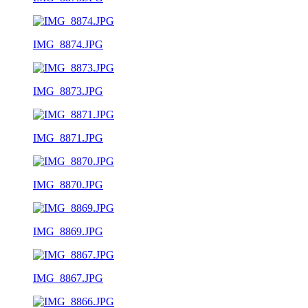
IMG_8874.JPG
IMG_8873.JPG
IMG_8871.JPG
IMG_8870.JPG
IMG_8869.JPG
IMG_8867.JPG