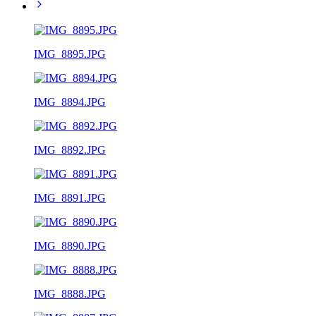
IMG_8895.JPG
IMG_8894.JPG
IMG_8892.JPG
IMG_8891.JPG
IMG_8890.JPG
IMG_8888.JPG