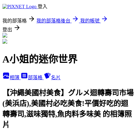
登入
我的部落格
我的部落格後台
我的帳號
登出
A小姐的迷你世界
相簿
部落格
名片
【沖繩美國村美食】グルメ迴轉壽司市場
(美浜店),美國村必吃美食!平價好吃的迴
轉壽司,滋味獨特,魚肉料多味美 的相簿照
片