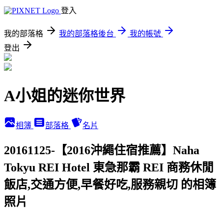
登入
我的部落格
我的部落格後台
我的帳號
登出
A小姐的迷你世界
相簿
部落格
名片
20161125-【2016沖繩住宿推薦】Naha
Tokyu REI Hotel 東急那霸 REI 商務休閒
飯店,交通方便,早餐好吃,服務親切 的相簿
照片