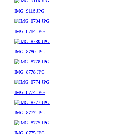
IMG_9116.JPG
IMG_8784.JPG
IMG_8780.JPG
IMG_8778.JPG
IMG_8774.JPG
IMG_8777.JPG
IMG_8775.JPG