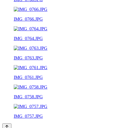
IMG_0766.JPG
IMG_0764.JPG
IMG_0763.JPG
IMG_0761.JPG
IMG_0758.JPG
IMG_0757.JPG