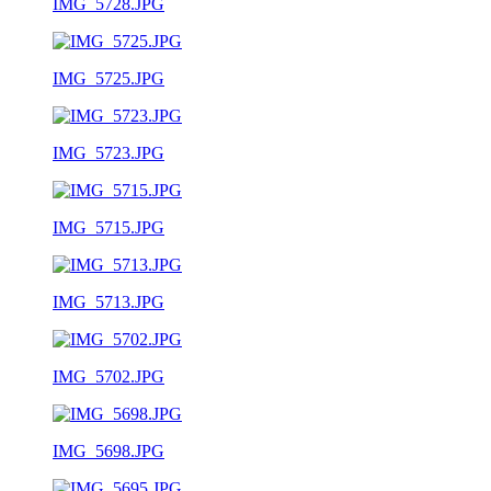
IMG_5728.JPG
IMG_5725.JPG
IMG_5723.JPG
IMG_5715.JPG
IMG_5713.JPG
IMG_5702.JPG
IMG_5698.JPG