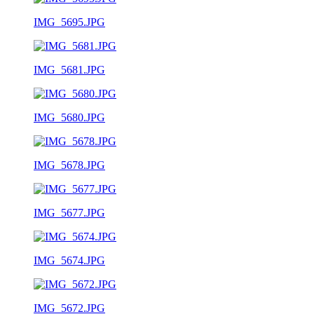
IMG_5695.JPG
IMG_5681.JPG
IMG_5680.JPG
IMG_5678.JPG
IMG_5677.JPG
IMG_5674.JPG
IMG_5672.JPG