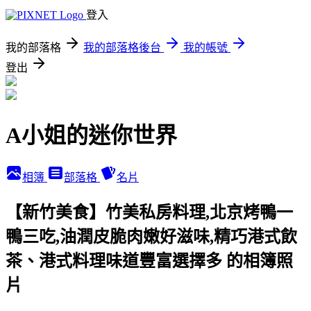
登入
我的部落格
我的部落格後台
我的帳號
登出
A小姐的迷你世界
相簿
部落格
名片
【新竹美食】竹美私房料理,北京烤鴨一
鴨三吃,油潤皮脆肉嫩好滋味,精巧港式飲
茶、港式料理味道豐富選擇多 的相簿照
片