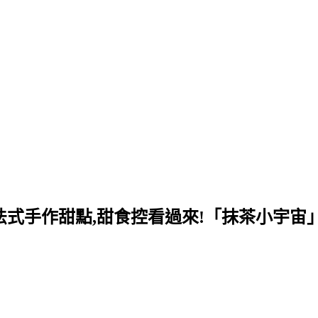
isserie 法式手作甜點,甜食控看過來!「抹茶