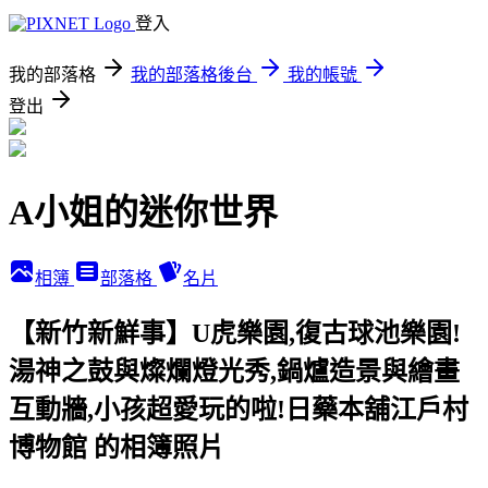
登入
我的部落格
我的部落格後台
我的帳號
登出
A小姐的迷你世界
相簿
部落格
名片
【新竹新鮮事】U虎樂園,復古球池樂園!
湯神之鼓與燦爛燈光秀,鍋爐造景與繪畫
互動牆,小孩超愛玩的啦!日藥本舖江戶村
博物館 的相簿照片