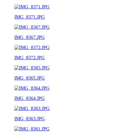
IMG_8371.JPG
IMG_8367.JPG
IMG_8372.JPG
IMG_8365.JPG
IMG_8364.JPG
IMG_8363.JPG