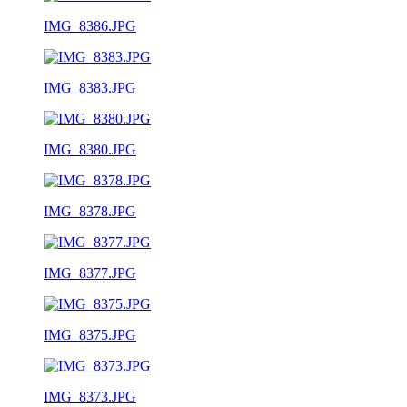
IMG_8386.JPG
IMG_8383.JPG
IMG_8380.JPG
IMG_8378.JPG
IMG_8377.JPG
IMG_8375.JPG
IMG_8373.JPG