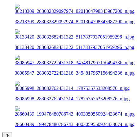
38218309_283032829097974_8201304798343987200_n.jpg
38133420_283032682431322_5117837937051959296_n.jpg
38085947_283032722431318_3454817967156494336_n.jpg
38085998_283032762431314_17875357533208576_n.jpg
28660439_199478480786743_4003059550924433674_n.jpg