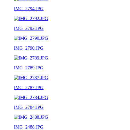
IMG_2794.JPG
IMG_2792.JPG
IMG_2790.JPG
IMG_2789.JPG
IMG_2787.JPG
IMG_2784.JPG
IMG_2488.JPG