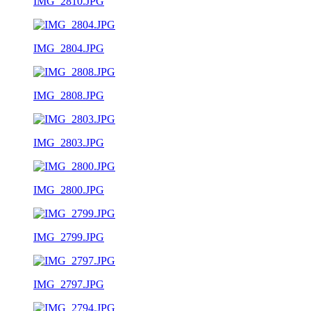
IMG_2810.JPG
IMG_2804.JPG
IMG_2808.JPG
IMG_2803.JPG
IMG_2800.JPG
IMG_2799.JPG
IMG_2797.JPG