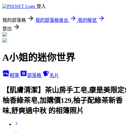
登入
我的部落格
我的部落格後台
我的帳號
登出
A小姐的迷你世界
相簿
部落格
名片
【肌膚清潔】茶山房手工皂,康是美限定!
柚香綠茶皂,加購價129,柚子配綠茶新香
味,舒爽過中秋 的相簿照片