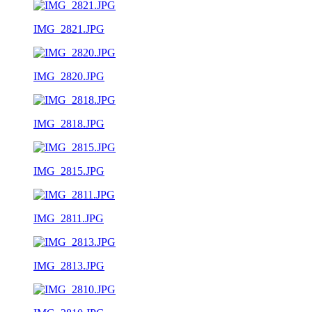
IMG_2821.JPG
IMG_2820.JPG
IMG_2818.JPG
IMG_2815.JPG
IMG_2811.JPG
IMG_2813.JPG