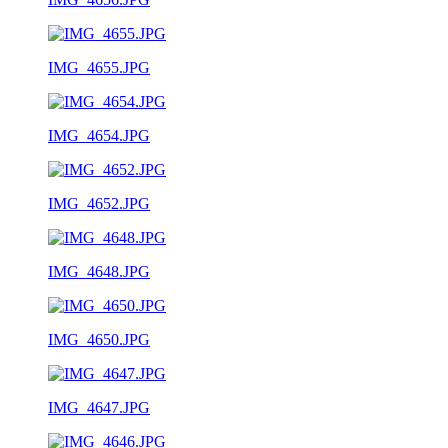
IMG_4655.JPG
IMG_4654.JPG
IMG_4652.JPG
IMG_4648.JPG
IMG_4650.JPG
IMG_4647.JPG