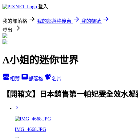
登入
我的部落格
我的部落格後台
我的帳號
登出
A小姐的迷你世界
相簿
部落格
名片
【開箱文】日本銷售第一帕妃雯全效水凝霜
IMG_4668.JPG