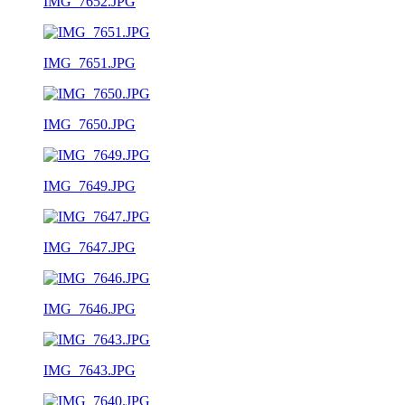
IMG_7652.JPG
IMG_7651.JPG
IMG_7650.JPG
IMG_7649.JPG
IMG_7647.JPG
IMG_7646.JPG
IMG_7643.JPG