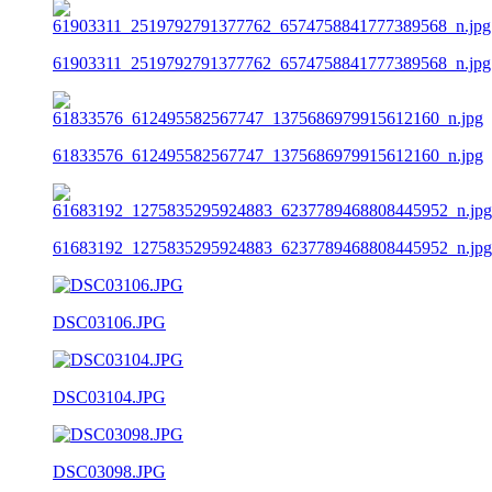
61903311_2519792791377762_6574758841777389568_n.jpg
61833576_612495582567747_1375686979915612160_n.jpg
61683192_1275835295924883_6237789468808445952_n.jpg
DSC03106.JPG
DSC03104.JPG
DSC03098.JPG