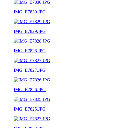
IMG_E7830.JPG
IMG_E7829.JPG
IMG_E7828.JPG
IMG_E7827.JPG
IMG_E7826.JPG
IMG_E7825.JPG