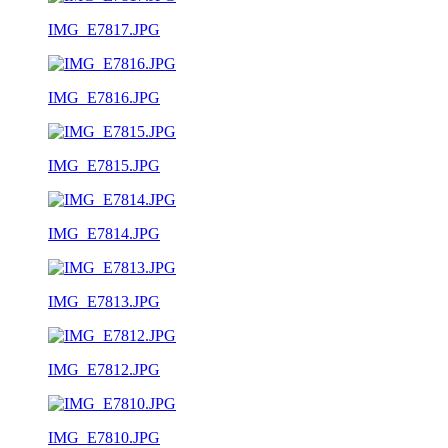
IMG_E7817.JPG
IMG_E7816.JPG
IMG_E7815.JPG
IMG_E7814.JPG
IMG_E7813.JPG
IMG_E7812.JPG
IMG_E7810.JPG