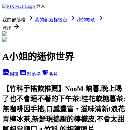
登入
我的部落格
我的部落格後台
我的帳號
登出
A小姐的迷你世界
相簿
部落格
名片
【竹科手搖飲推薦】NooM 晌暮,晚上喝
了也不會睡不著的下午茶!桂花軟糖暮茶:
無咖啡因手搖,口感豐富、滋味清新!浪花
青檸冰茶,新鮮現搗壓的檸檬皮,不會太甜
膩相當順口。竹科 的相簿照片