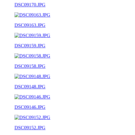
DSC09170.JPG
DSC09163.JPG
DSC09159.JPG
DSC09158.JPG
DSC09148.JPG
DSC09146.JPG
DSC09152.JPG