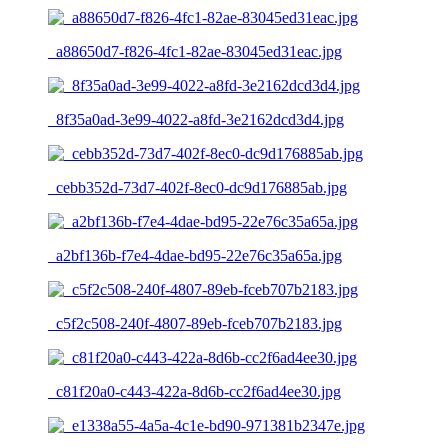
_a88650d7-f826-4fc1-82ae-83045ed31eac.jpg
_8f35a0ad-3e99-4022-a8fd-3e2162dcd3d4.jpg
_cebb352d-73d7-402f-8ec0-dc9d176885ab.jpg
_a2bf136b-f7e4-4dae-bd95-22e76c35a65a.jpg
_c5f2c508-240f-4807-89eb-fceb707b2183.jpg
_c81f20a0-c443-422a-8d6b-cc2f6ad4ee30.jpg