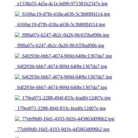
_e1338a55-4a5a-4c1e-bd90-971381b2347e.jpg
_6169ac19-d7fb-418a-a636-5c3b80ff4114.jpg
_f9f0a07e-b247-4b2c-9a26-9fc635baf06b.jpg
_64f293fe-bbb7-4674-969d-640bc1367da7.jpg
_64f293fe-bbb7-4674-969d-640bc1367da7.jpg
_179ea971-2288-494f-833c-fead0c12d07e.jpg
_77eb99d0-16d1-4103-9d1b-445863d096b2.jpg