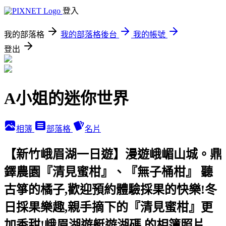
登入
我的部落格
我的部落格後台
我的帳號
登出
A小姐的迷你世界
相簿
部落格
名片
【新竹峨眉湖一日遊】漫遊峨嵋山城。鼎
鐸農園『清見蜜柑』、『無子桶柑』 聽
古箏的橘子,歡迎預約體驗採果的快樂!冬
日採果樂趣,親手摘下的『清見蜜柑』更
加香甜!峨眉湖遊艇遊湖碼 的相簿照片