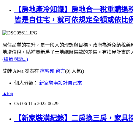
【房地產冷知識】房地合一稅重購退
皆是自住宅，就可依規定全額或依比
居住品質的提升，是一般人的理想與目標。政府為避免納稅義
地增值稅，貼補買新房子土地總額價款的差價。有換屋計畫的
(繼續閱讀...)
艾蛙 Aiwa 發表在
痞客邦
留言
(0)
人氣(
)
個人分類：
新家裝潢設計自己來
▲top
Oct
06
Thu
2022
06:29
【新家裝潢紀錄】二房換三房，家具採