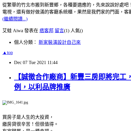
從繁華的竹北市搬到新豐鄉，各種要適應的，先來說說好處吧
電視，還有做好做滿的客廳系統櫃，果然是我們家的門面，客
(繼續閱讀...)
艾蛙 Aiwa 發表在
痞客邦
留言
(1)
人氣(
)
個人分類：
新家裝潢設計自己來
▲top
Dec
07
Tue
2021
11:44
【誠徵合作廠商】新豐三房即將完工
例，以利品牌推廣
買房子是人生的大投資，
繳房貸很辛苦！但很值得。