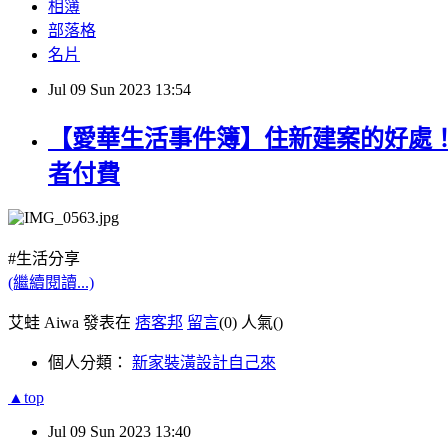
相簿
部落格
名片
Jul
09
Sun
2023
13:54
【愛華生活事件簿】住新建案的好處
者付費
#生活分享
(繼續閱讀...)
艾蛙 Aiwa 發表在
痞客邦
留言
(0)
人氣(
)
個人分類：
新家裝潢設計自己來
▲top
Jul
09
Sun
2023
13:40