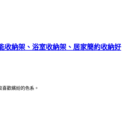
能收納架、浴室收納架、居家簡約收納好
較喜歡繽紛的色系。