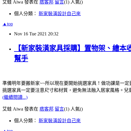
艾蛙 Aiwa 發表在
痞客邦
留言
(1)
人氣(
)
個人分類：
新家裝潢設計自己來
▲top
Nov
16
Tue
2021
20:32
【新家裝潢家具採購】置物架、繪本
幫手
準備明年要搬新家~~所以現在要開始挑選家具！做功課是一定
挑選家具一定要注意尺寸和材質，避免無法融入居家風格。兒
(繼續閱讀...)
艾蛙 Aiwa 發表在
痞客邦
留言
(1)
人氣(
)
個人分類：
新家裝潢設計自己來
▲top