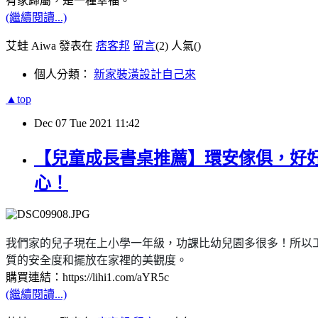
有家歸屬，是一種幸福。
(繼續閱讀...)
艾蛙 Aiwa 發表在
痞客邦
留言
(2)
人氣(
)
個人分類：
新家裝潢設計自己來
▲top
Dec
07
Tue
2021
11:42
【兒童成長書桌推薦】環安傢俱，好
心！
我們家的兒子現在上小學一年級，功課比幼兒園多很多！所以
質的安全度和擺放在家裡的美觀度。
購買連結：https://
lihi1.com/aYR5c
(繼續閱讀...)