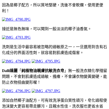
因為是
椰子配方，所以質地堅硬，洗後不會軟爛，使用更便
利！
接近是無色無味，可以聞到一股淡淡的椰子油香氣。
洗劑是生活中最容易被忽略的過敏原之一，一旦選用到含有石
化成分的界面活性劑，就容易對肌膚造成傷害。
Dalli達麗
「
純植物油親膚抗敏洗衣皂
」
無一般洗衣精化學殘留
問題，不會對肌膚造成過敏、搔癢，不會讓衣物變黃變硬，能
防止衣物扭曲變形喔！
添加自
然椰子油配方
，
可
有效洗淨蛋白質性頑污
，皂化過程使
泡沫變大更容易帶走髒污，且親水性佳，洗衣服也更省水省