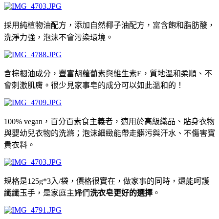
採用
純植物油配方，添加自
然椰子油配方，富含飽和脂肪酸，
洗淨力強，泡沫不會污染環境。
含棕櫚油成分，豐富胡蘿蔔素與維生素E，質地溫和柔順、不
會刺激肌膚。很少見家事皂的成分可以如此溫和的！
100% vegan，百分百素食主義者，
適用於高級織品、貼身衣物
與嬰幼兒衣物的洗滌；泡沫細緻能帶走髒污與汗水、不傷害寶
貴衣料。
規格是
125g
*3
入/袋，價格很實在，做家事的同時，還能呵護
纖纖玉手，是家庭主婦們
洗衣皂更好的選擇
。