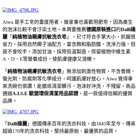
Aiwa 是手工皂的重度用者，做家事也喜歡用肥皂，因為產生
的泡沫比較不會汙染土地。本周要推薦
德國原裝進口
的
Dalli達
麗
「
純植物油親膚抗敏洗衣皂
」，尺寸符合手掌大小，抓握很
省力，
採用自然椰子油配方，富含飽和脂肪酸，洗淨力強，但
是不會咬手。
添加甘油，採用低溫製造，保留植物中維生素
A、D、E等營養成份，使肌膚健康又滑嫩。
「
純植物油親膚抗敏洗衣皂
」
無添加刺激性物質，
不含香精、
螢光劑、防腐劑等化學成分，呵護肌膚好放心。Aiwa 覺得拿
來洗碗也很讚！能徹底清潔髒污，泡沫好沖洗，不殘留，商品
通過
A.I.S.E 歐盟環保清潔用品認證
，是一款值得信賴的優質
品牌。
「
Dalli達麗
」德國
傳承百年的洗衣科技，
由1845年至今，傳承
超過170年的洗衣科技，堅持最原始、最優質的品質。