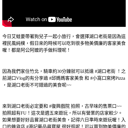
今日艾蛙要帶著狗兒子一起小旅行，會選擇湖口老街是因為這
裡民風純樸，假日來的時候可以吃到很多物美價廉的客家美食
喔！都是阿公阿嬤的手做料理呢！
因為我們家住竹北，騎車約30分鐘就可以抵達 #湖口老街 ！之
前湖口Vlog的有分享過 #邱媽媽客家美食 和 #小窩口窯烤Pizza
，是湖口老街不可錯過的美食呢~~
來到湖口老街必定要和 #復興戲院 拍照，古早味的售票口~~
拍照超有FU！這次是週五來遊玩，所以有營業的店家較少。
如果想要好好品嘗湖口老街美食，記得六日準時來遊玩喔！入
口的雜貨店 #源記藝品尋寶屋 很好逛呢！可以買到物美價廉的