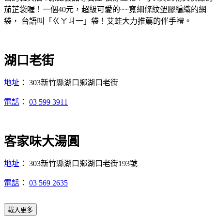
茄芷袋喔！一個40元，超級可愛的~~寬細條紋塑膠編織的網
袋， 台語叫「ㄍㄚㄐ一」袋！艾蛙大力推薦的伴手禮。
湖口老街
地址
： 303新竹縣湖口鄉湖口老街
電話
：
03 599 3911
客家味大湯圓
地址
： 303新竹縣湖口鄉湖口老街193號
電話
：
03 569 2635
載入更多