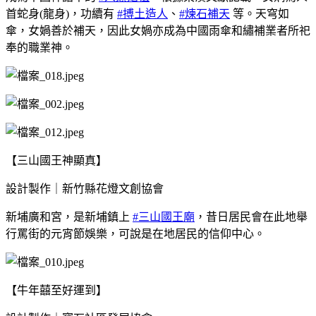
首蛇身(龍身)，功續有
#搏土造人
、
#煉石補天
等。天穹如
傘，女媧善於補天，因此女媧亦成為中國雨傘和繡補業者所祀
奉的職業神。
【三山國王神顯真】
設計製作｜新竹縣花燈文創協會
新埔廣和宮，是新埔鎮上
#三山國王廟
，昔日居民會在此地舉
行罵街的元宵節娛樂，可說是在地居民的信仰中心。
【牛年囍至好運到】