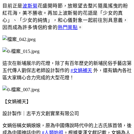
目前正是
波斯菊
花盛開時節，放眼望去整片隨風搖曳的粉
紅花海，美不勝收。再加上波斯菊的花語是「少女的真
心」、「少女的純情」，和心儀對象一起前往別具意義，
因而成為許多情侶約會的
熱門景點
。
這次在新埔展示的花燈，除了有百年歷史的新埔民俗手藝店第
五代傳人劉保志老師設計製作的
#女媧補天
外，還有鎮內各社
區大家精心合力完成的大型花燈！
【女媧補天】
設計製作｜志平方文創實業有限公司
女媧俗稱女媧娘娘，原為中國傳說時代中的上古氏族首領，後
成為中國神話中的
#人類始祖
。根據東漢文獻記載，女媧為人