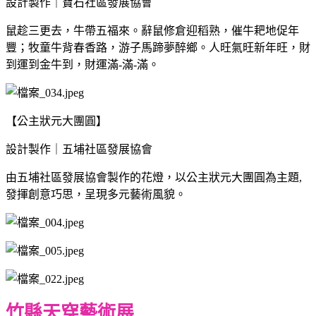
設計製作｜寶石社區發展協會
鼠趁三更去，牛帶五福來。辭鼠修倉迎稻熟，催牛耙地促年
豐；牧童牛背春香路，游子馬蹄夢醉鄉。人旺氣旺新年旺，財
到運到金牛到，財運滿-滿-滿。
【公主狀元大團圓】
設計製作｜五埔社區發展協會
由五埔社區發展協會製作的花燈，以公主狀元大團圓為主題,
發揮創意巧思，呈現多元藝術風貌。
竹縣天穿藝術展