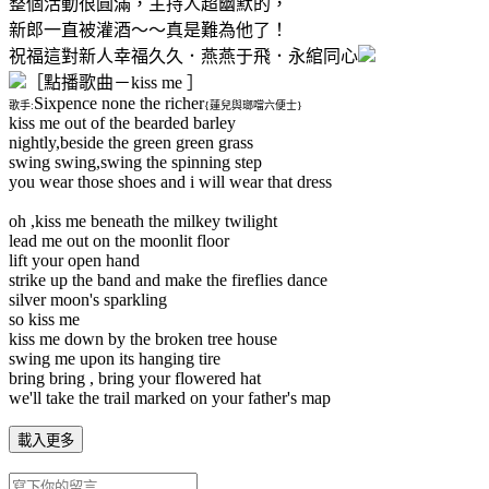
整個活動很圓滿，主持人超幽默的，
新郎一直被灌酒～～真是難為他了！
祝福這對新人幸福久久．燕燕于飛．永綰同心
［點播歌曲－kiss me ］
Sixpence none the richer
歌手:
{蓮兒與瑯噹六便士}
kiss me out of the bearded barley
nightly,beside the green green grass
swing swing,swing the spinning step
you wear those shoes and i will wear that dress
oh ,kiss me beneath the milkey twilight
lead me out on the moonlit floor
lift your open hand
strike up the band and make the fireflies dance
silver moon's sparkling
so kiss me
kiss me down by the broken tree house
swing me upon its hanging tire
bring bring , bring your flowered hat
we'll take the trail marked on your father's map
載入更多