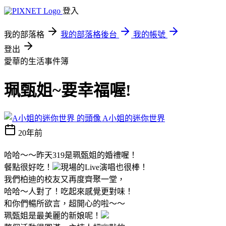
登入
我的部落格
我的部落格後台
我的帳號
登出
愛華的生活事件簿
珮甄姐~要幸福喔!
A小姐的迷你世界
20年前
哈哈～～昨天319是珮甄姐的婚禮喔！
餐點很好吃！
現場的Live演唱也很棒！
我們柏迪的校友又再度齊聚一堂，
哈哈～人對了！吃起來感覺更對味！
和你們暢所欲言，超開心的啦～～
珮甄姐是最美麗的新娘呢！