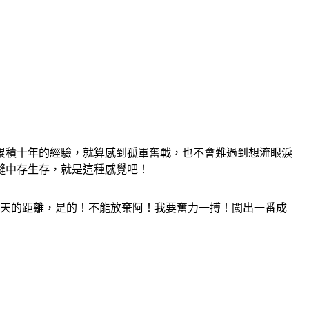
累積十年的經驗，就算感到孤軍奮戰，也不會難過到想流眼淚
縫中存生存，就是這種感覺吧！
5天的距離，是的！不能放棄阿！我要奮力一搏！闖出一番成