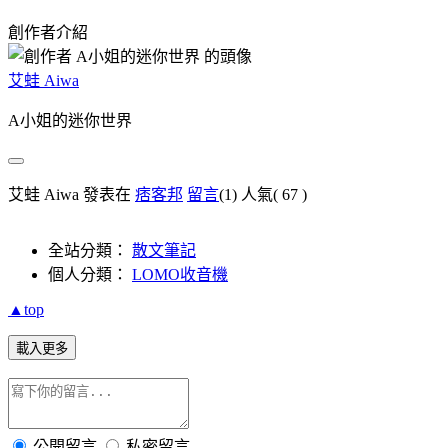
創作者介紹
艾蛙 Aiwa
A小姐的迷你世界
艾蛙 Aiwa 發表在
痞客邦
留言
(1)
人氣(
67
)
全站分類：
散文筆記
個人分類：
LOMO收音機
▲top
載入更多
公開留言
私密留言