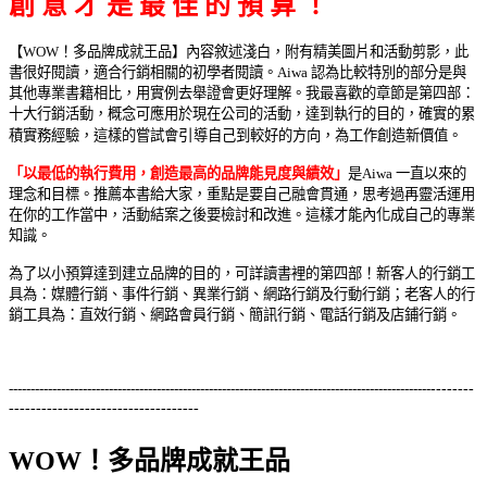
創 意 才 是 最 佳 的 預 算 ！
【WOW！多品牌成就王品】內容敘述淺白，附有精美圖片和活動剪影，此
書很好閱讀，適合行銷相關的初學者閱讀。Aiwa 認為比較特別的部分是與
其他專業書籍相比，用實例去舉證會更好理解。我最喜歡的章節是第四部：
十大行銷活動，概念可應用於現在公司的活動，達到執行的目的，確實的累
積實務經驗，這樣的嘗試會
引
導自己到較好的方向，為工作創造新價值。
「以最低的執行費用，創造最高的品牌能見度與績效」
是Aiwa 一直以來的
理念和目標。推薦本書給大家，重點是要自己融會貫通，思考過再靈活運用
在你的工作當中，活動結案之後要檢討和改進。這樣才能內化成自己的專業
知識。
為了以小預算達到建立品牌的目的，可詳讀書裡的第四部！新客人的行銷工
具為：媒體行銷、事件行銷、異業行銷、網路行銷及行動行銷；老客人的行
銷工具為：直效行銷、網路會員行銷、簡訊行銷、電話行銷及店鋪行銷。
-------------------------------------------------------------------------------------------------
--------
----------------
-------------------
WOW！多品牌成就王品