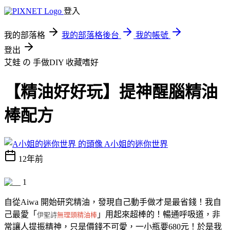
登入
我的部落格
我的部落格後台
我的帳號
登出
艾蛙 の 手做DIY
收藏嗜好
【精油好好玩】提神醒腦精油
棒配方
A小姐的迷你世界
12年前
自從Aiwa 開始研究精油，發現自己動手做才是最省錢！我自
己最愛「
」用起來超棒的！暢通呼吸道，非
伊聖詩
無理頭精油棒
常讓人提振精神，只是價錢不可愛，一小瓶要680元！於是我