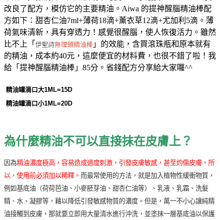
改良了配方，模仿它的主要精油。Aiwa 的提神醒腦精油棒配
方如下：甜杏仁油7ml+薄荷18滴+薰衣草12滴+尤加利5滴。薄
荷氣味清新，具有穿透力！感覺很醒腦，使人恢復活力。雖然
比不上「
」的效能，含買滾珠瓶和原本就有
伊聖詩
無理頭精油棒
的精油，成本約40元，這麼便宜的材料費，也很不錯了啦！我
給「提神醒腦精油棒」85分。省錢配方分享給大家囉^^
精油罐滴口大1ML=15D
精油罐滴口小1ML=20D
為什麼精油不可以直接抹在皮膚上？
因為
精油濃度極高，容易造成過度刺激，引發皮膚敏感，甚至灼傷皮膚，所
以，使用前必須加以稀釋。
而最常使用的方法，就是加入植物性緩衝物質，
例如基底油（荷荷芭油、小麥胚芽油、甜杏仁油等）、乳液、乳霜、洗髮
精、水、凝膠等，藉以降低引發敏感物質的濃度。但是，萬一不小心讓純精
油接觸到皮膚，那就要立即用大量清水進行沖洗，並塗抹一層基底油以保護