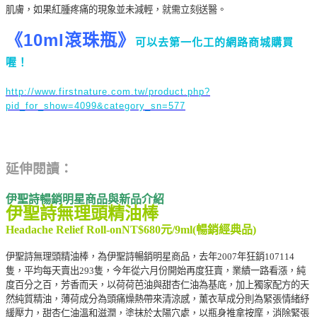
肌膚，如果紅腫疼痛的現象並未減輕，就需立刻送醫。
《10ml滾珠瓶》
可以去第一化工的網路商城購買
喔！
http://www.firstnature.com.tw/product.php?
pid_for_show=4099&category_sn=577
延伸閱讀：
伊聖詩暢銷明星商品與新品介紹
伊聖詩無理頭精油棒
Headache Relief Roll-onNT$680元/9ml(暢銷經典品)
伊聖詩無理頭精油棒，為伊聖詩暢銷明星商品，去年2007年狂銷107114
隻，平均每天賣出293隻，今年從六月份開始再度狂賣，業績一路看漲，純
度百分之百，芳香而天，以荷荷芭油與甜杏仁油為基底，加上獨家配方的天
然純質精油，薄荷成分為頭痛燥熱帶來清涼感，薰衣草成分則為緊張情緒紓
緩壓力，甜杏仁油溫和滋潤，塗抹於太陽穴處，以瓶身推拿按摩，消除緊張