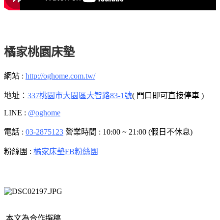
橘家桃園床墊
網站 :
http://oghome.com.tw/
地址：
337桃園市大園區大智路83-1號
( 門口即可直接停車 )
LINE :
@oghome
電話 :
03-2875123
營業時間 : 10:00 ~ 21:00 (假日不休息)
粉絲團 :
橘家床墊FB粉絲團
本文為合作撰稿