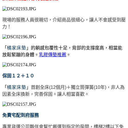
現場的服務人員很親切，介紹商品很細心，讓人不會感受到壓
力！
「
橘家床墊
」的躺感包覆性十足，背部的支撐度高，相當能
放鬆緊蹦的身體。
乳膠傳墊推薦
。
保固１２＋１０
「
橘家床墊
」
首創全床(12個月)＋獨立筒彈簧(10年)，非人為
因素全床換新，完善保固。讓人相當喜歡。
免費宅配到府服務
專業貨運公司夥伴會幫忙搬運到指定的房間，樓梯2樓以下免