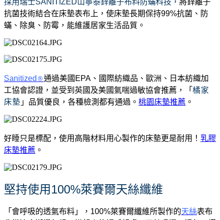
採用瑞士SANITIZED山寧泰鋅離子布料防蟎科技，
將鋅離子
抗菌技術結合在床墊表布上，使床墊長期保持99%抗菌、防
蟎、除臭、防霉，能維護居家生活品質。
Sanitized
®
通過美國EPA、國際紡織品、歐洲、日本紡織加
工協會認證，並受到英國及美國氣喘過敏協會推薦，「
橘家
床墊
」品質優良，各種檢測都有通過。
桃園床墊推薦
。
好睡只是標配，使用高階材料用心製作的床墊更是耐用！
乳膠
床墊推薦
。
堅持使用100%萊賽爾天絲纖維
「會呼吸的透氣布料」，100%萊賽爾纖維所製作的
天絲
表布