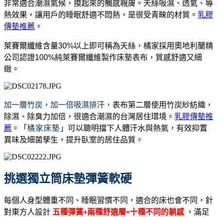
非常適合潮濕氣候，摸起來的觸感親膚。
天絲吸濕、透氣、導
熱效果，讓用戶的睡眠舒適不悶熱，是很受青睞的材質。
乳膠
傳墊推薦
。
萊賽爾纖維含量30%以上即可稱為天絲，橘家採用奧地利蘭精
公司認證100%純萊賽爾纖維製作床墊表布，質感舒適又細
緻。
加一層竹炭，加一倍吸濕排汗，
表布第二層使用竹炭紗紡織，
除濕、除臭力加倍，很適合潮濕的台灣居住環境。
乳膠傳墊推
薦
。
「
橘家床墊
」可以聰明擋下人體汗水與熱氣，有效抑置
異味及細菌孳生，提升臥室的居住品質。
挑選獨立筒床墊彈簧軟硬
每個人身型體重不同、睡眠習慣不同，適合的床也會不同，針
對東方人設計
，滿足
五種彈簧+兩種舒適層=十種不同的躺感