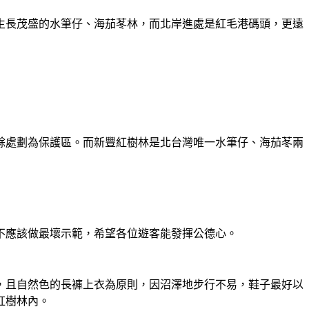
生長茂盛的水筆仔、海茄苳林，而北岸進處是紅毛港碼頭，更遠
餘處劃為保護區。而新豐紅樹林是北台灣唯一水筆仔、海茄苳兩
不應該做最壞示範，希望各位遊客能發揮公德心。
，且自然色的長褲上衣為原則，因沼澤地步行不易，鞋子最好以
紅樹林內。