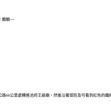
顆顆~~
公路66公里處轉進池府王爺廟，然後沿著堤防及可看到紅色的鐵