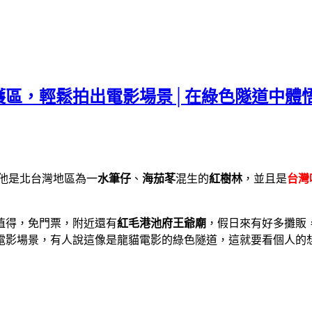
護區，輕鬆拍出電影場景│在綠色隧道中體
他是北台灣地區為一
水筆仔
、
海茄苳
混生的
紅樹林
，並且是
台灣
值得，免門票，附近還有
紅毛港池府王爺廟
，假日來有好多攤販
電影場景，有人說這像是龍貓電影的綠色隧道，這就要看個人的