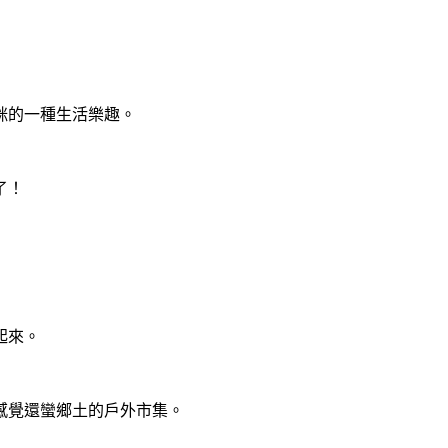
咪的一種生活樂趣。
了！
起來。
感覺還蠻鄉土的戶外市集。