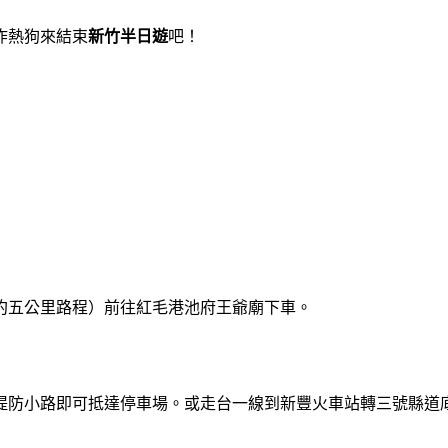
炸熱狗來結束
新竹半日遊
吧！
約五公里路程）前往紅毛港池府王爺廟下車。
鹽堤防小路即可抵達停車場。或走台一線到新豐火車站轉三號縣道