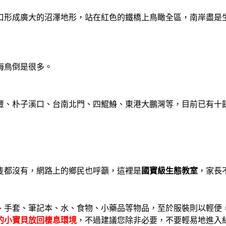
口形成廣大的沼澤地形，站在紅色的鐵橋上鳥瞰全區，南岸盡是
海鳥倒是很多。
豐、朴子溪口、台南北門、四鯤鯓、東港大鵬灣等，目前已有十
隻都沒有，網路上的鄉民也呼籲，這裡是
國寶級生態教室
，家長
、手套、筆記本、水、食物、小藥品等物品，至於服裝則以輕便
的小寶貝放回棲息環境
，不過建議您除非必要，不要輕易地進入