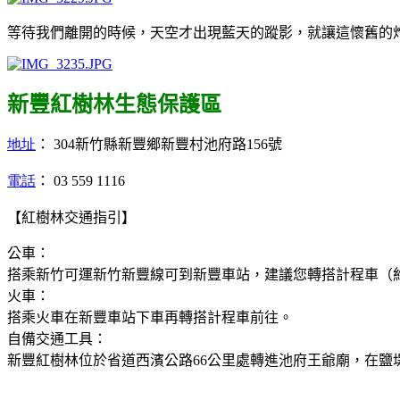
等待我們離開的時候，天空才出現藍天的蹤影，就讓這懷舊的
新豐紅樹林生態保護區
地址
： 304新竹縣新豐鄉新豐村池府路156號
電話
： 03 559 1116
【紅樹林交通指引】
公車：
搭乘新竹可運新竹新豐線可到新豐車站，建議您轉搭計程車（
火車
：
搭乘火車在新豐車站下車再轉搭計程車前往。
自備交通工具
：
新豐紅樹林位於省道西濱公路66公里處轉進池府王爺廟，在