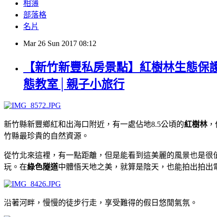
相簿
部落格
名片
Mar
26
Sun
2017
08:12
【新竹新豐私房景點】紅樹林生態保
態教室│親子小旅行
新竹縣新豐鄉紅和出海口附近，有一處佔地8.5公頃的
紅樹林
，
竹縣最珍貴的自然資源。
從竹北來這裡，有一點距離，但是能看到這美麗的風景也是很
玩。在
綠色隧道
中體悟天地之美，就算是陰天，也能拍出拍出
沿著河畔，慢慢的徒步行走，享受難得的假日悠閒氣氛。