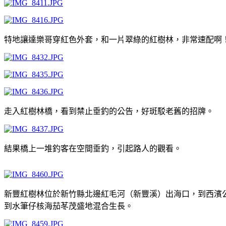
特地讓達樂哥穿紅色外套，和一片翠綠的紅樹林，非常速配啊！
走入紅樹林橋，看到禁止垂釣的公告，好斑駁老舊的招牌。
結果橋上一堆釣客在空間垂釣，引起路人的觀看。
新豐紅樹林位於新竹縣北邊紅毛河（新豐溪）出海口，到西濱
到水筆仔核海茄苳茂盛地混合生長。