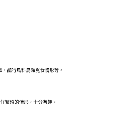
躍，鷸行鳥科鳥類覓食情形等。
筆仔繁殖的情形，十分有趣。