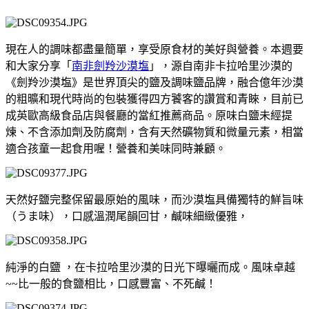
現在人的調味都盡量簡單，享受原食材的美好與營養。本週要
和大家分享「
南非劍羚沙漠塩
」，源自南非卡拉哈里沙漠的
《劍羚沙漠塩》是世界頂尖的鹽及調味鹽品牌，融合億年沙漠
的粗曠和現代時尚的包裝獲得四方饕客的讚賞和青睞，目前已
成英歐高級食品店與餐廳的當紅推薦商品。原味白鹽未經提
煉、不含添加劑及防腐劑，含有天然礦物質和微量元素，相當
適合孩童一起食用喔！營養和美味同時兼顧。
天然好鹽完整保留最原始的風味，而沙漠塩具備獨特的鮮旨味
（うま味），口感溫潤尾韻回甘，鹹味細緻優雅，
純淨的白鹽 ，在卡拉哈里沙漠的日光下曝曬而成。風味卓越
~~比一般的食鹽相比，口感豐富、不死鹹！